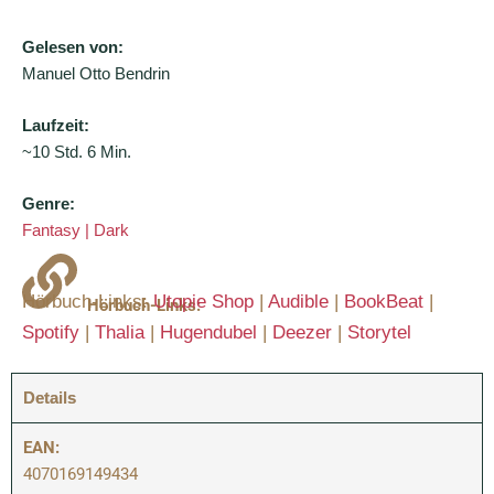
Gelesen von:
Manuel Otto Bendrin
Laufzeit:
~10 Std. 6 Min.
Genre:
Fantasy | Dark
Hörbuch-Links:
Utopie Shop
|
Audible
|
BookBeat
|
Hörbuch-Links:
Spotify
|
Thalia
|
Hugendubel
|
Deezer
|
Storytel
Details
EAN:
4070169149434