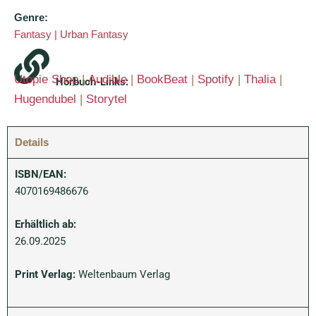
Genre:
Fantasy | Urban Fantasy
Utopie Shop
|
Audible
|
BookBeat
|
Spotify
|
Thalia
|
Hörbuch-Links:
Hugendubel
|
Storytel
Details
ISBN/EAN:
4070169486676
Erhältlich ab:
26.09.2025
Print Verlag:
Weltenbaum Verlag