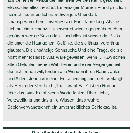
aus der leisen Verbundenheit mehr werden kann, geschieht
etwas, das alles
zerstört.
Ein einziger Moment – und plötzlich
herrscht schmerzliches Schweigen. Unerklärt.
Unausgesprochen. Unvergessen. Fünf Jahre lang. Als sie
sich auf einer Hochzeit unerwartet wieder gegenüberstehen,
genügen wenige Sekunden – und alles ist wieder da. Blicke,
die unter die Haut gehen. Gefühle, die sie längst verdrängt
glaubten. Die unbändige Sehnsucht. Und eine Frage, die sie
nicht mehr loslässt: Was wäre gewesen, wenn …? Zwischen
alten Gefühlen, neuen Wahrheiten und einer Vergangenheit,
die nicht ruhen will, fordern alte Wunden ihren Raum. Jules
und Aiden stehen vor einer Entscheidung, die mehr verlangt
als Herz oder Verstand. „The Law of Fate“ ist ein Roman
über das, was bleibt, wenn Worte fehlen. Über Liebe,
Verzweiflung und das stille Wissen, dass wahre
Seelenverwandtschaft ein unvermeidliches Schicksal ist.
Das könnte dir ebenfalls gefallen: