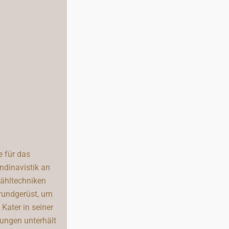
e für das
ndinavistik an
zähltechniken
Grundgerüst, um
Kater in seiner
rungen unterhält