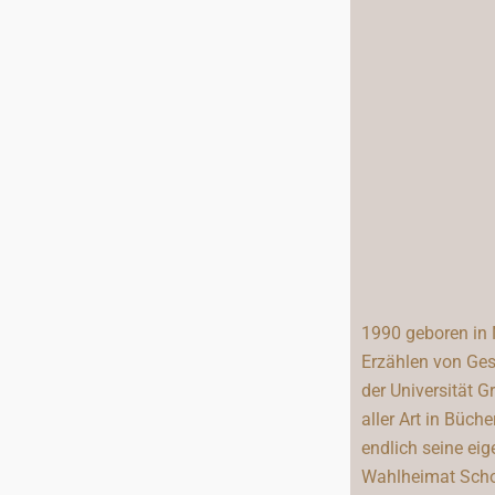
1990 geboren in 
Erzählen von Ges
der Universität G
aller Art in Büch
endlich seine eig
Wahlheimat Schot