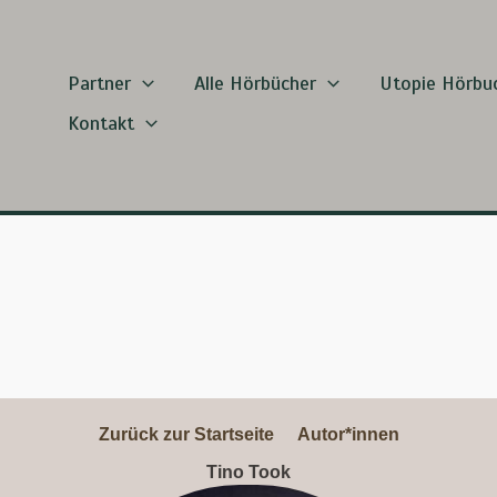
Partner
Alle Hörbücher
Utopie Hörbu
Kontakt
Zurück zur Startseite
Autor*innen
Tino Took