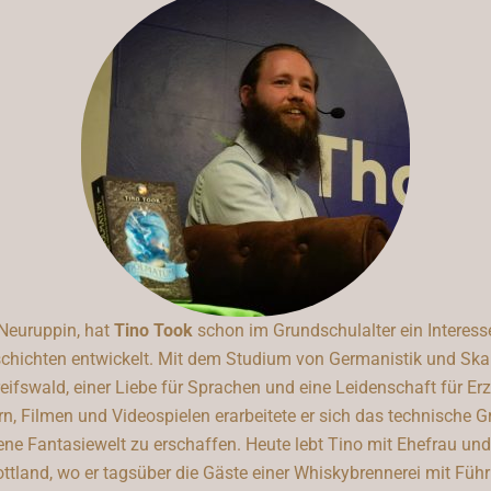
Neuruppin, hat
Tino Took
schon im Grundschulalter ein Interess
chichten entwickelt. Mit dem Studium von Germanistik und Ska
reifswald, einer Liebe für Sprachen und eine Leidenschaft für Er
ern, Filmen und Videospielen erarbeitete er sich das technische 
ene Fantasiewelt zu erschaffen. Heute lebt Tino mit Ehefrau und 
tland, wo er tagsüber die Gäste einer Whiskybrennerei mit Füh