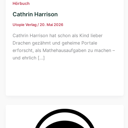
Hörbuch
Cathrin Harrison
Utopie Verlag
/
20. Mai 2026
Cathrin Harrison hat schon als Kind lieber
Drachen gezähmt und geheime Portale
erforscht, als Mathehausaufgaben zu machen –
und ehrlich […]