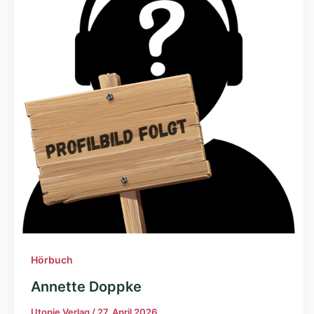
Hörbuch
Annette Doppke
Utopie Verlag
/
27. April 2026