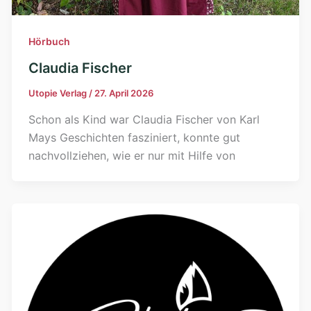
Hörbuch
Claudia Fischer
Utopie Verlag
/
27. April 2026
Schon als Kind war Claudia Fischer von Karl
Mays Geschichten fasziniert, konnte gut
nachvollziehen, wie er nur mit Hilfe von