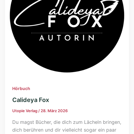
Hörbuch
Calideya Fox
Utopie Verlag
/
28. März 2026
Du magst Bücher, die dich zum Lächeln bringen,
dich berühren und dir vielleicht sogar ein paar